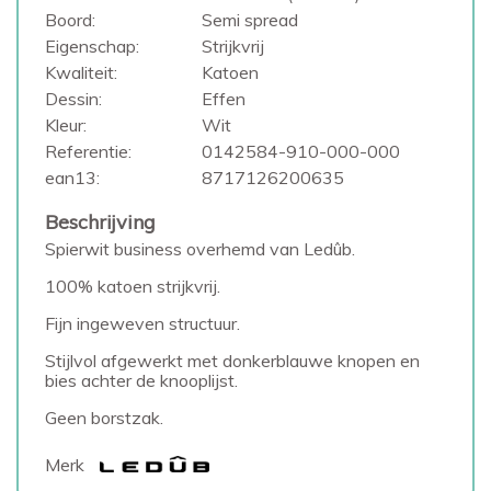
Boord:
Semi spread
Eigenschap:
Strijkvrij
Kwaliteit:
Katoen
Dessin:
Effen
Kleur:
Wit
Referentie:
0142584-910-000-000
ean13:
8717126200635
Beschrijving
Spierwit business overhemd van Ledûb.
100% katoen strijkvrij.
Fijn ingeweven structuur.
Stijlvol afgewerkt met donkerblauwe knopen en
bies achter de knooplijst.
Geen borstzak.
Merk