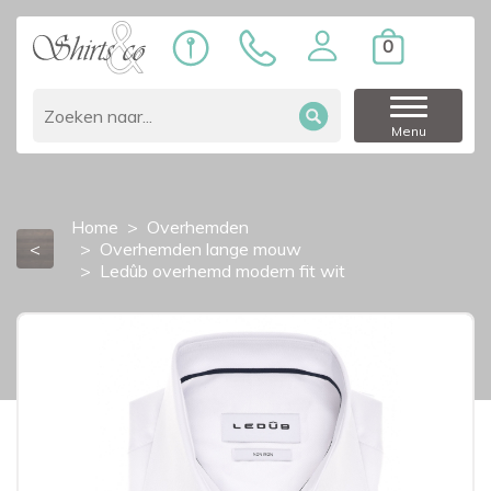
0
Menu
Home
Overhemden
<
Overhemden lange mouw
Ledûb overhemd modern fit wit