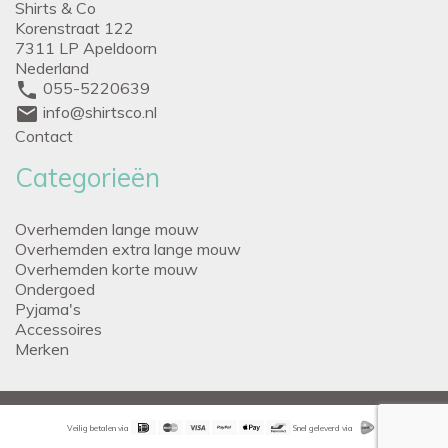
Shirts & Co
Korenstraat 122
7311 LP Apeldoorn
Nederland
phone
055-5220639
mail
info@shirtsco.nl
Contact
Categorieën
Overhemden lange mouw
Overhemden extra lange mouw
Overhemden korte mouw
Ondergoed
Pyjama's
Accessoires
Merken
Veilig betalen via
Snel geleverd via