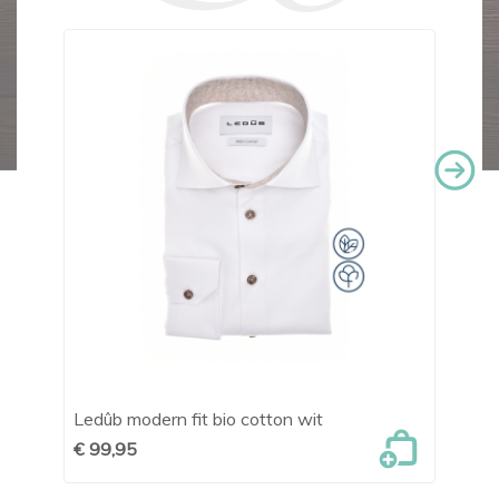
Ledûb modern fit bio cotton wit
OL
€ 99,95
€ 