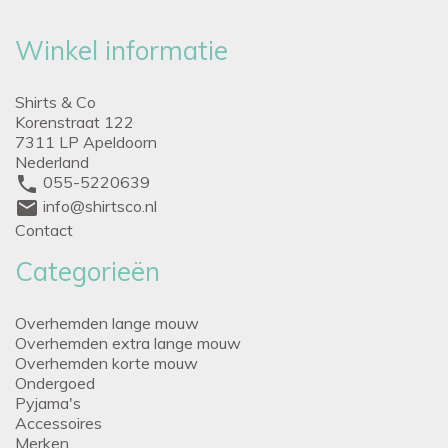
Winkel informatie
Shirts & Co
Korenstraat 122
7311 LP Apeldoorn
Nederland
phone
055-5220639
mail
info@shirtsco.nl
Contact
Categorieën
Overhemden lange mouw
Overhemden extra lange mouw
Overhemden korte mouw
Ondergoed
Pyjama's
Accessoires
Merken