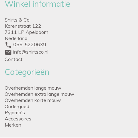
Winkel informatie
Shirts & Co
Korenstraat 122
7311 LP Apeldoorn
Nederland
phone
055-5220639
mail
info@shirtsco.nl
Contact
Categorieën
Overhemden lange mouw
Overhemden extra lange mouw
Overhemden korte mouw
Ondergoed
Pyjama's
Accessoires
Merken