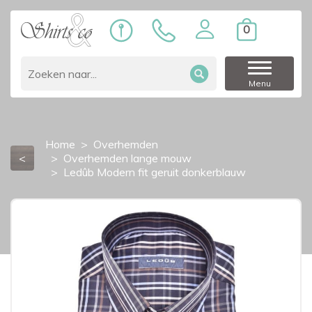
0
Menu
Home
Overhemden
<
Overhemden lange mouw
Ledûb Modern fit geruit donkerblauw