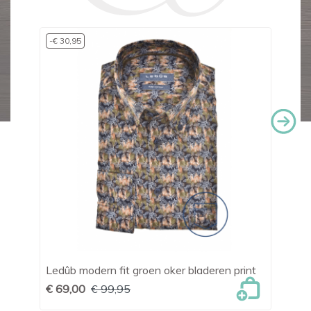
-€ 30,95
Ledûb modern fit groen oker bladeren print
Le
€ 69,00
€ 99,95
€ 