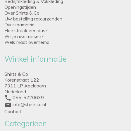
Bedrijfskleding & Vakkleding
Openingstijden
Over Shirts & Co
Uw bestelling retourzenden
Duurzaamheid
Hoe strik ik een das?
Wil je niks missen?
Welk maat overhemd
Winkel informatie
Shirts & Co
Korenstraat 122
7311 LP Apeldoorn
Nederland
phone
055-5220639
mail
info@shirtsco.nl
Contact
Categorieën