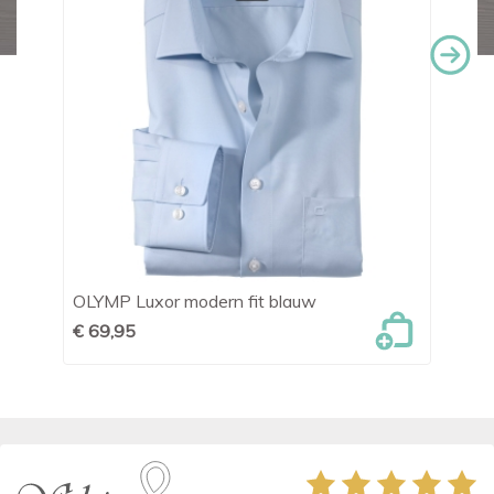
OLYMP Luxor modern fit blauw
Le
€ 69,95
€ 