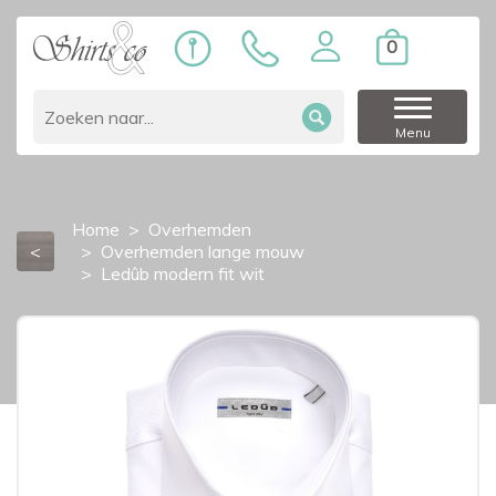
0
Menu
Home
Overhemden
<
Overhemden lange mouw
Ledûb modern fit wit