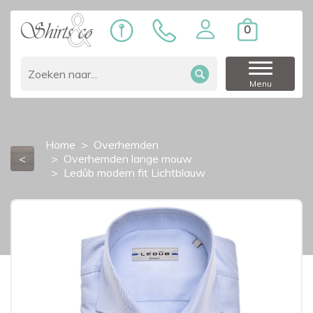
0
Menu
Home
Overhemden
<
Overhemden lange mouw
Ledûb modern fit Lichtblauw