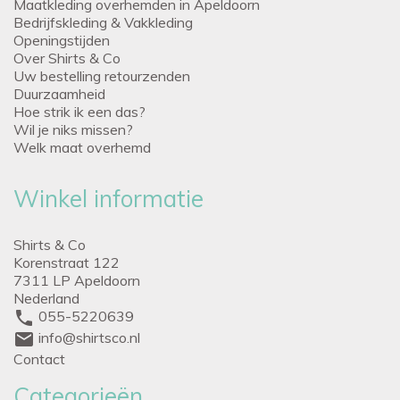
Maatkleding overhemden in Apeldoorn
Bedrijfskleding & Vakkleding
Openingstijden
Over Shirts & Co
Uw bestelling retourzenden
Duurzaamheid
Hoe strik ik een das?
Wil je niks missen?
Welk maat overhemd
Winkel informatie
Shirts & Co
Korenstraat 122
7311 LP Apeldoorn
Nederland
phone
055-5220639
mail
info@shirtsco.nl
Contact
Categorieën