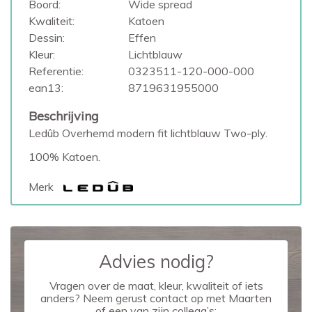
Boord:
Wide spread
Kwaliteit:
Katoen
Dessin:
Effen
Kleur:
Lichtblauw
Referentie:
0323511-120-000-000
ean13:
8719631955000
Beschrijving
Ledûb Overhemd modern fit lichtblauw Two-ply.
100% Katoen.
Merk
Advies nodig?
Vragen over de maat, kleur, kwaliteit of iets
anders? Neem gerust contact op met Maarten
of een van zijn collega’s: