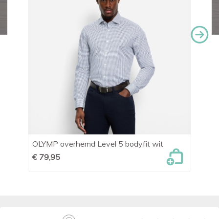
OLYMP overhemd Level 5 bodyfit wit
OL
€ 79,95
€ 