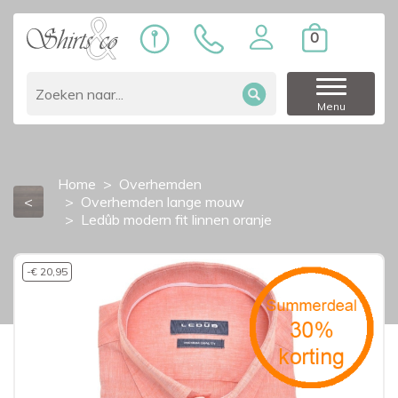
0
Menu
Home
Overhemden
<
Overhemden lange mouw
Ledûb modern fit linnen oranje
-€ 20,95