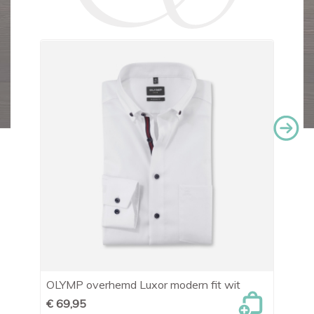
OLYMP overhemd Luxor modern fit wit
OL
€ 69,95
€ 