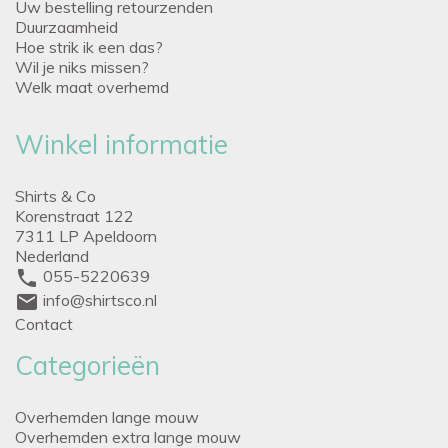
Uw bestelling retourzenden
Duurzaamheid
Hoe strik ik een das?
Wil je niks missen?
Welk maat overhemd
Winkel informatie
Shirts & Co
Korenstraat 122
7311 LP Apeldoorn
Nederland
phone
055-5220639
mail
info@shirtsco.nl
Contact
Categorieën
Overhemden lange mouw
Overhemden extra lange mouw