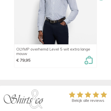
OLYMP overhemd Level 5 wit extra lange
OL
mouw
M
€ 79,95
€ 
Bekijk alle reviews