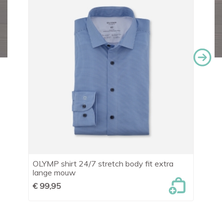
OLYMP shirt 24/7 stretch body fit extra
Le
lange mouw
€ 
€ 99,95