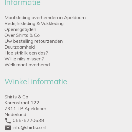
Informatie
Maatkleding overhemden in Apeldoorn
Bedrijfskleding & Vakkleding
Openingstijden
Over Shirts & Co
Uw bestelling retourzenden
Duurzaamheid
Hoe strik ik een das?
Wil je niks missen?
Welk maat overhemd
Winkel informatie
Shirts & Co
Korenstraat 122
7311 LP Apeldoorn
Nederland
phone
055-5220639
mail
info@shirtsco.nl