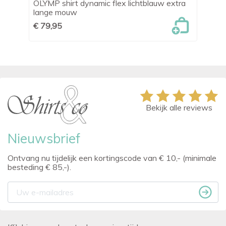
OLYMP shirt dynamic flex lichtblauw extra
OL
lange mouw
€ 
€ 79,95
Bekijk alle reviews
Nieuwsbrief
Ontvang nu tijdelijk een kortingscode van € 10,- (minimale
besteding € 85,-).