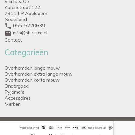
Shirts & Co
Korenstraat 122
7311 LP Apeldoorn
Nederland
phone
055-5220639
mail
info@shirtsco.nl
Contact
Categorieën
Overhemden lange mouw
Overhemden extra lange mouw
Overhemden korte mouw
Ondergoed
Pyjama's
Accessoires
Merken
Veilig betalen via
Snel geleverd via