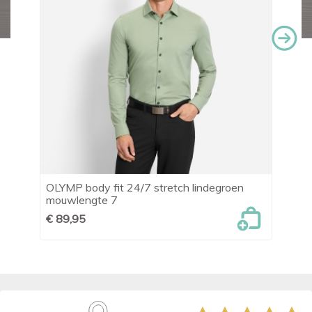
w
OLYMP body fit 24/7 stretch lindegroen
Le
mouwlengte 7
€ 
€ 89,95