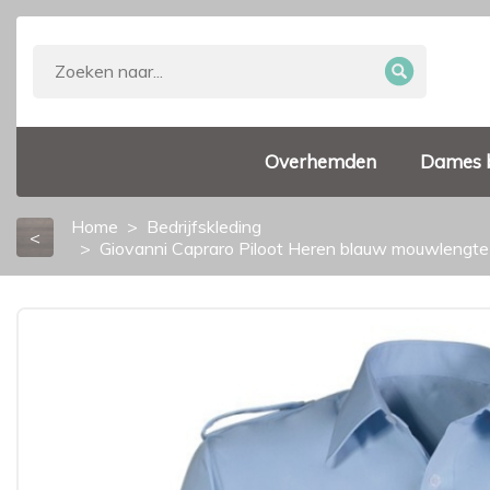
Overhemden
Dames 
Home
Bedrijfskleding
<
Giovanni Capraro Piloot Heren blauw mouwlengte