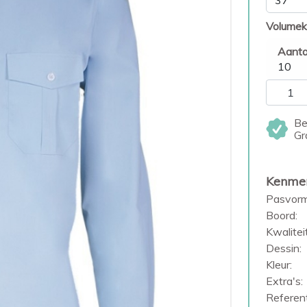
Volumek
Aanta
10
Be
Gr
Kenme
Pasvorm
Boord:
Kwaliteit
Dessin:
Kleur:
Extra's:
Referent