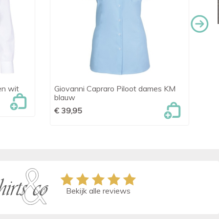
en wit
Giovanni Capraro Piloot dames KM
Gio

Snel bekijken
blauw
€ 
€ 39,95
Bekijk alle reviews