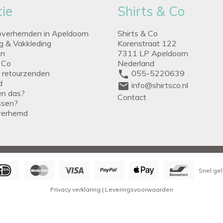
ie
Shirts & Co
overhemden in Apeldoorn
Shirts & Co
ng & Vakkleding
Korenstraat 122
en
7311 LP Apeldoorn
 Co
Nederland
g retourzenden
phone
055-5220639
d
mail
info@shirtsco.nl
een das?
Contact
issen?
verhemd
Snel gel
Privacy verklaring
|
Leveringsvoorwaarden