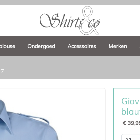
blouse
Ondergoed
Accessoires
Merken
 7
Giov
blau
€ 39,9