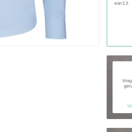
ean13:
Vrag
ger
W