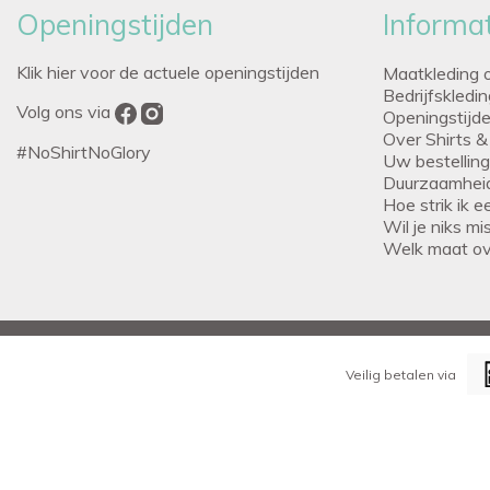
Openingstijden
Informat
Klik hier voor de actuele openingstijden
Maatkleding 
Bedrijfskledi
Volg ons via
Openingstijd
Over Shirts &
#NoShirtNoGlory
Uw bestellin
Duurzaamhei
Hoe strik ik 
Wil je niks m
Welk maat o
Veilig betalen via