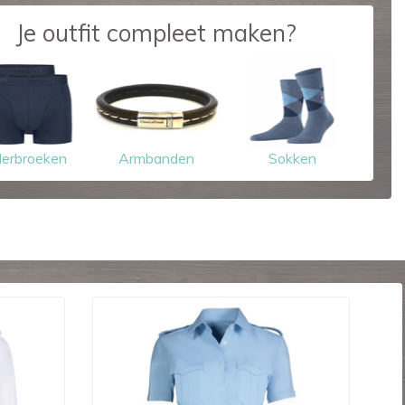
Je outfit compleet maken?
erbroeken
Armbanden
Sokken