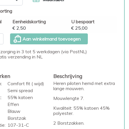
orting
l
Eenheidskorting
U bespaart
€ 2,50
€ 25,00
Aan winkelmand toevoegen
zorging in 3 tot 5 werkdagen (via PostNL)
atis verzending in NL
rken
Beschrijving
Heren piloten hemd met extra
:
Comfort fit ( wijd)
lange mouwen.
Semi spread
:
55% katoen
Mouwlengte 7.
Effen
Kwaliteit: 55% katoen 45%
Blauw
polyester.
Borstzak
2 Borstzakken.
ie:
107-31-C