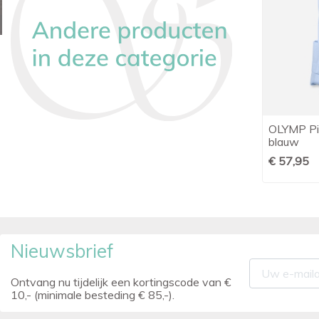
OLYMP Dames Pilootshirt wit
OLYMP Pil

Snel bekijken
blauw
€ 57,95
€ 57,95
Nieuwsbrief
Ontvang nu tijdelijk een kortingscode van €
10,- (minimale besteding € 85,-).