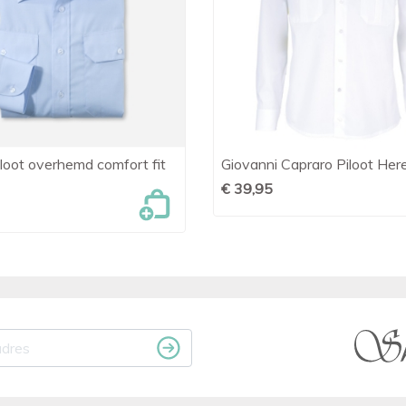
oot overhemd comfort fit
Giovanni Capraro Piloot Her

Snel bekijken

Snel bekijken
€ 39,95