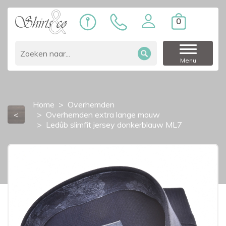
0
Menu
Home
Overhemden
<
Overhemden extra lange mouw
Ledûb slimfit jersey donkerblauw ML7