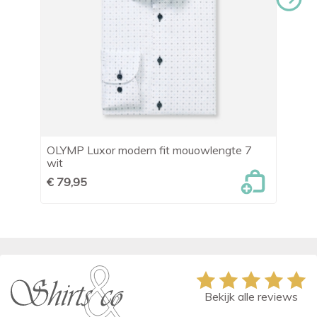
OLYMP Luxor modern fit mouowlengte 7
Gi
wit
ov
€ 79,95
€ 
Bekijk alle reviews