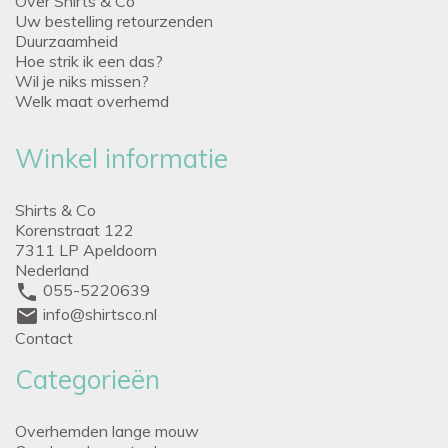
Over Shirts & Co
Uw bestelling retourzenden
Duurzaamheid
Hoe strik ik een das?
Wil je niks missen?
Welk maat overhemd
Winkel informatie
Shirts & Co
Korenstraat 122
7311 LP Apeldoorn
Nederland
phone
055-5220639
mail
info@shirtsco.nl
Contact
Categorieën
Overhemden lange mouw