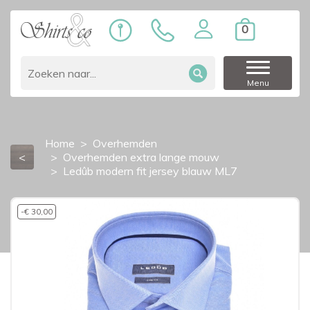
0
Menu
Home
Overhemden
<
Overhemden extra lange mouw
Ledûb modern fit jersey blauw ML7
-€ 30,00