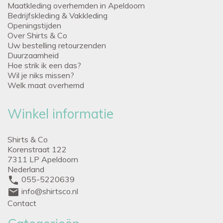
Maatkleding overhemden in Apeldoorn
Bedrijfskleding & Vakkleding
Openingstijden
Over Shirts & Co
Uw bestelling retourzenden
Duurzaamheid
Hoe strik ik een das?
Wil je niks missen?
Welk maat overhemd
Winkel informatie
Shirts & Co
Korenstraat 122
7311 LP Apeldoorn
Nederland
phone
055-5220639
mail
info@shirtsco.nl
Contact