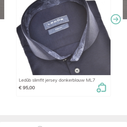
Ledûb slimfit jersey donkerblauw ML7
OL
€ 95,00
€ 