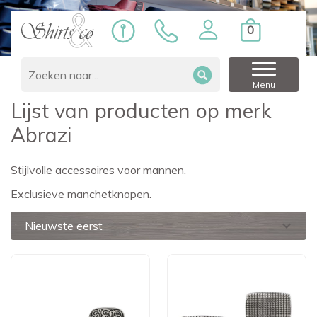
0
Home
Merken
Abrazi
Menu
Lijst van producten op merk
Abrazi
Stijlvolle accessoires voor mannen.
Exclusieve manchetknopen.
expand_more
Nieuwste eerst