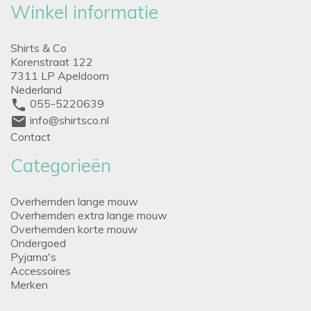
Winkel informatie
Shirts & Co
Korenstraat 122
7311 LP Apeldoorn
Nederland
phone
055-5220639
mail
info@shirtsco.nl
Contact
Categorieën
Overhemden lange mouw
Overhemden extra lange mouw
Overhemden korte mouw
Ondergoed
Pyjama's
Accessoires
Merken