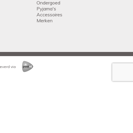
Ondergoed
Pyjama's
Accessoires
Merken
everd via