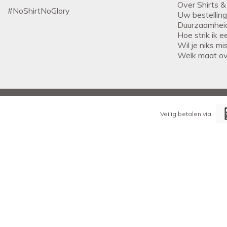
Over Shirts &
#NoShirtNoGlory
Uw bestellin
Duurzaamhei
Hoe strik ik 
Wil je niks m
Welk maat o
Veilig betalen via