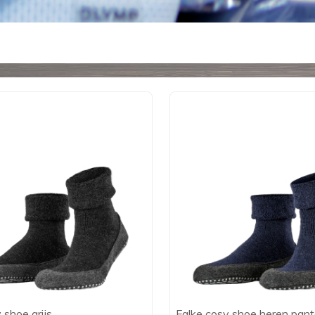
 shoe grijs
Falke cosy shoe heren pant