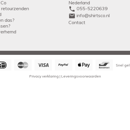
 Co
Nederland
g retourzenden
phone
055-5220639
d
mail
info@shirtsco.nl
een das?
Contact
issen?
verhemd
Snel gel
Privacy verklaring
|
Leveringsvoorwaarden