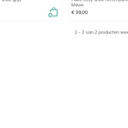

Snel bekijken

Snel bekijk
blauw
€ 39,00
1 - 2 van 2 producten w