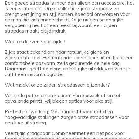
Een goede stropdas is meer dan alleen een accessoire; het
is een statement. Onze collectie zijden stropdassen
brengt verfijning en stijl samen, speciaal ontworpen voor
de man die zich onderscheidt. Of je nu een belangrijke
vergadering hebt of een feest bijwoont, een zijden
stropdas maakt altijd indruk.
Waarom kiezen voor zijde?
Zijde staat bekend om haar natuurlijke glans en
zijdezachte feel. Het materiaal ademt luxe uit en biedt een
comfortabele pasvorm, zelfs gedurende de hele dag.
Daarnaast geeft de glans en het rijke uiterlijk van zijde je
outfit een instant upgrade.
Wat maakt onze zijden stropdassen bijzonder?
Verfijnde patronen en kleuren: Van klassiek effen tot
opvallende prints, wij bieden opties voor elke stijl.
Perfecte afwerking: Met aandacht voor detail en
hoogwaardige stakingen zorgen onze stropdassen voor
een luxe uitstraling.
Veelzijdig draagbaar: Combineer met een net pak voor
formele gelegenheden of draag het losjes voor een casual