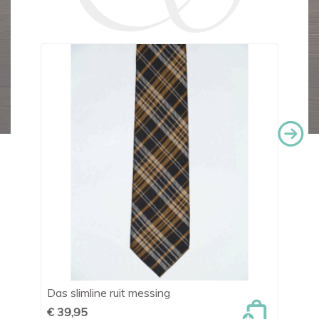
Das slimline ruit messing
Da
€ 39,95
€ 