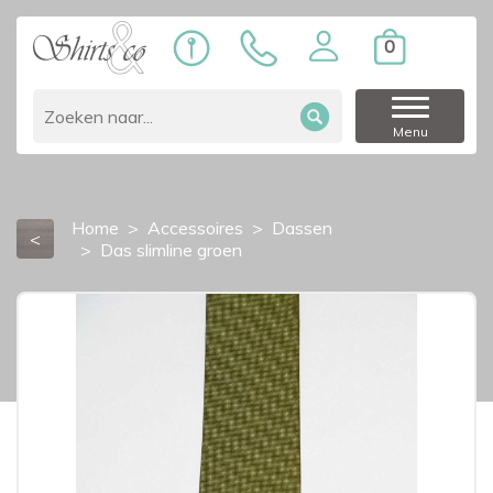
0
Menu
Home
Accessoires
Dassen
<
Das slimline groen