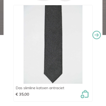
Das slimline katoen antraciet
Tr
€ 35,00
€ 