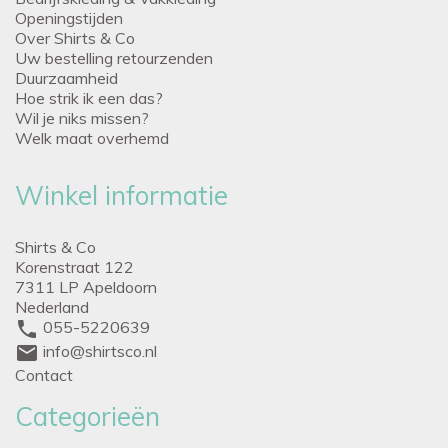
Openingstijden
Over Shirts & Co
Uw bestelling retourzenden
Duurzaamheid
Hoe strik ik een das?
Wil je niks missen?
Welk maat overhemd
Winkel informatie
Shirts & Co
Korenstraat 122
7311 LP Apeldoorn
Nederland
phone
055-5220639
mail
info@shirtsco.nl
Contact
Categorieën