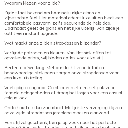
Waarom kiezen voor zijde?
Zijde staat bekend om haar natuurlijke glans en
zijdezachte feel. Het materiaal ademt luxe uit en biedt een
comfortabele pasvorm, zelfs gedurende de hele dag.
Daarnaast geeft de glans en het rijke uiterlijk van zijde je
outfit een instant upgrade.
Wat maakt onze zijden stropdassen bijzonder?
Verfijnde patronen en kleuren: Van klassiek effen tot
opvallende prints, wij bieden opties voor elke stijl.
Perfecte afwerking: Met aandacht voor detail en
hoogwaardige stakingen zorgen onze stropdassen voor
een luxe uitstraling.
Veelzijdig draagbaar: Combineer met een net pak voor
formele gelegenheden of draag het losjes voor een casual
chique look.
Onderhoud en duurzaamheid: Met juiste verzorging blijven
onze zijde stropdassen jarenlang mooi en glanzend.
Een stijlvol geschenk; ben je op zoek naar het perfecte
cadeau? Een zijde stropdas is een tijdloos geschenk voor