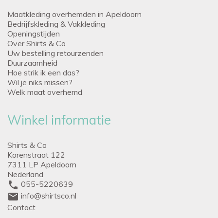
Maatkleding overhemden in Apeldoorn
Bedrijfskleding & Vakkleding
Openingstijden
Over Shirts & Co
Uw bestelling retourzenden
Duurzaamheid
Hoe strik ik een das?
Wil je niks missen?
Welk maat overhemd
Winkel informatie
Shirts & Co
Korenstraat 122
7311 LP Apeldoorn
Nederland
phone
055-5220639
mail
info@shirtsco.nl
Contact