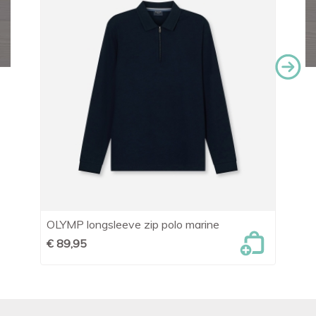
OLYMP longsleeve zip polo marine
Le
€ 89,95
€ 