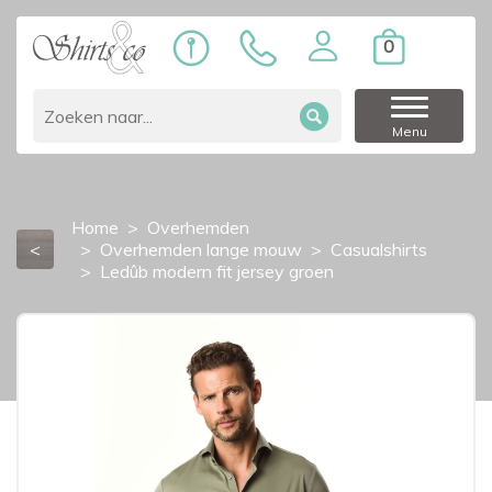
0
Menu
Home
Overhemden
<
Overhemden lange mouw
Casualshirts
Ledûb modern fit jersey groen