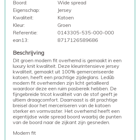
Boord:
Wide spread
Eigenschap:
Jersey
Kwaliteit:
Katoen
Kleur:
Groen
Referentie:
0143305-535-000-000
ean13:
8717126589686
Beschrijving
Dit groen modern fit overhemd is gemaakt in een
luxury knit kwaliteit. Deze kleurintensieve jersey
kwaliteit, gemaakt uit 100% gemerceriseerde
katoen, heeft een prachtige zijdeglans. Ledûb
modern fit overhemden zijn licht getailleerd
waardoor deze een ruim pasbereik hebben. De
fijngebreide tricot kwaliteit van de stof geeft je
ultiem draagcomfort. Daarnaast is dit prachtige
breisel door het merceriseren van de katoen
sterker en vormvaster. Het overhemd heeft een
eigentijdse wide spread boord waarbij de punten
van de boord naar de zijkant zijn gesneden.
Modern fit