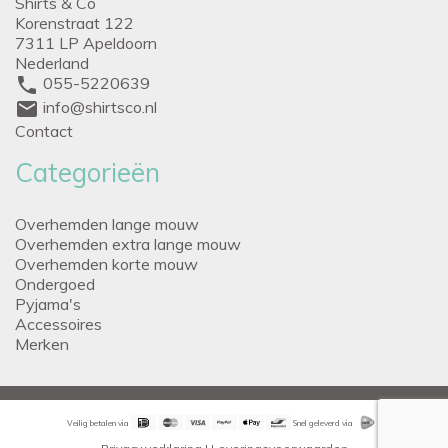
Shirts & Co
Korenstraat 122
7311 LP Apeldoorn
Nederland
phone
055-5220639
mail
info@shirtsco.nl
Contact
Categorieën
Overhemden lange mouw
Overhemden extra lange mouw
Overhemden korte mouw
Ondergoed
Pyjama's
Accessoires
Merken
Veilig betalen via
Snel geleverd via