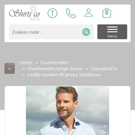
0
Menu
Home
Overhemden
<
Overhemden lange mouw
Casualshirts
Ledûb modern fit jersey lichtblauw