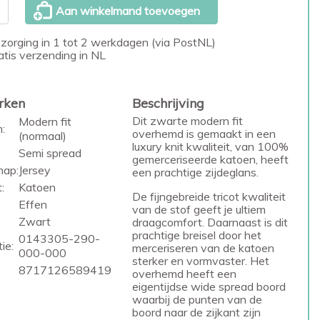
Aan winkelmand toevoegen
zorging in 1 tot 2 werkdagen (via PostNL)
atis verzending in NL
rken
Beschrijving
Dit zwarte modern fit
Modern fit
:
overhemd is gemaakt in een
(normaal)
luxury knit kwaliteit, van 100%
Semi spread
gemerceriseerde katoen, heeft
hap:
Jersey
een prachtige zijdeglans.
:
Katoen
De fijngebreide tricot kwaliteit
Effen
van de stof geeft je ultiem
Zwart
draagcomfort. Daarnaast is dit
prachtige breisel door het
0143305-290-
ie:
merceriseren van de katoen
000-000
sterker en vormvaster. Het
8717126589419
overhemd heeft een
eigentijdse wide spread boord
waarbij de punten van de
boord naar de zijkant zijn