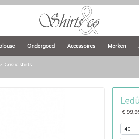
blouse
Ondergoed
Accessoires
Merken
Casualshirts
Ledû
€ 99,9