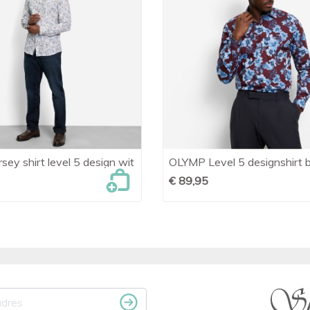
sey shirt level 5 design wit
OLYMP Level 5 designshirt 

Snel bekijken

Snel bekijken
€ 89,95