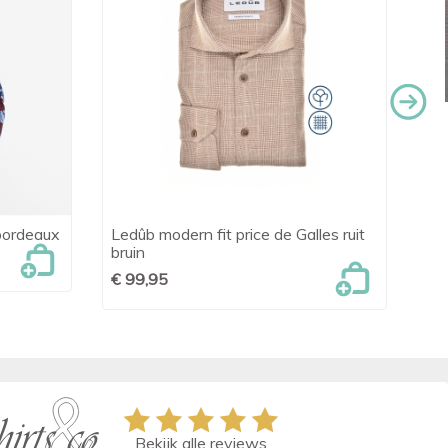
bordeaux
Ledûb modern fit price de Galles ruit
OL

Snel bekijken
bruin
lic
€ 99,95
€ 
Bekijk alle reviews