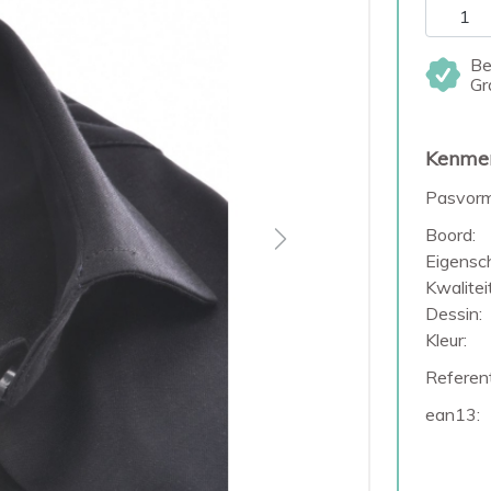
Be
Gr
Kenme
Pasvorm
Boord:
Next
Eigensc
Kwaliteit
Dessin:
Kleur:
Referent
ean13: