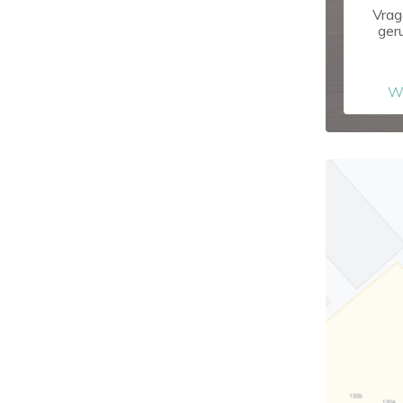
Vrag
ger
W