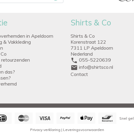
ie
Shirts & Co
overhemden in Apeldoorn
Shirts & Co
ng & Vakkleding
Korenstraat 122
en
7311 LP Apeldoorn
 Co
Nederland
g retourzenden
phone
055-5220639
d
mail
info@shirtsco.nl
een das?
Contact
issen?
verhemd
Snel gel
Privacy verklaring
|
Leveringsvoorwaarden