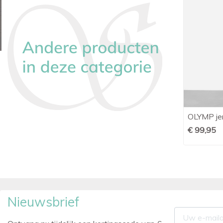
OLYMP Shirt body fit wit
OLYMP jer

Snel bekijken
€ 79,95
€ 99,95
Nieuwsbrief