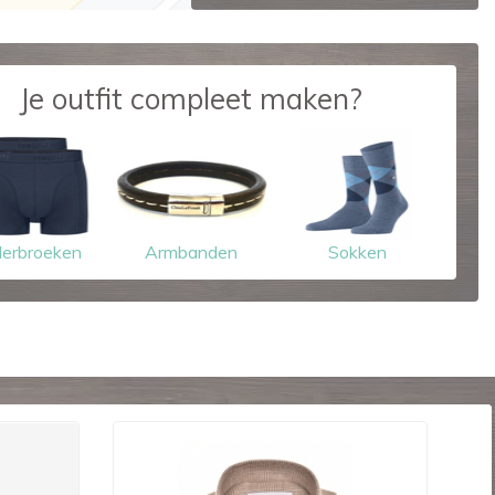
Je outfit compleet maken?
erbroeken
Armbanden
Sokken
-