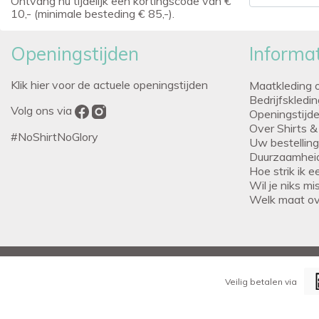
Ontvang nu tijdelijk een kortingscode van €
10,- (minimale besteding € 85,-).
Openingstijden
Informat
Klik hier voor de actuele openingstijden
Maatkleding 
Bedrijfskledi
Volg ons via
Openingstijd
Over Shirts &
#NoShirtNoGlory
Uw bestellin
Duurzaamhei
Hoe strik ik 
Wil je niks m
Welk maat o
Veilig betalen via