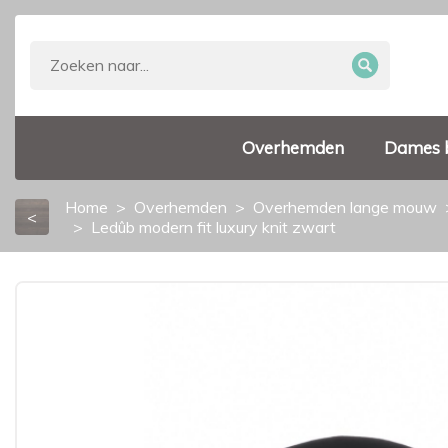
Overhemden
Dames 
Home
Overhemden
Overhemden lange mouw
<
Ledûb modern fit luxury knit zwart