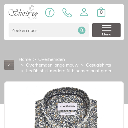
0
Menu
Home
Overhemden
<
Overhemden lange mouw
Casualshirts
Ledûb shirt modern fit bloemen print groen