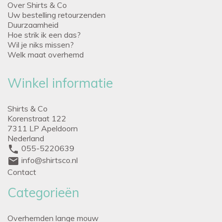
Over Shirts & Co
Uw bestelling retourzenden
Duurzaamheid
Hoe strik ik een das?
Wil je niks missen?
Welk maat overhemd
Winkel informatie
Shirts & Co
Korenstraat 122
7311 LP Apeldoorn
Nederland
phone
055-5220639
mail
info@shirtsco.nl
Contact
Categorieën
Overhemden lange mouw