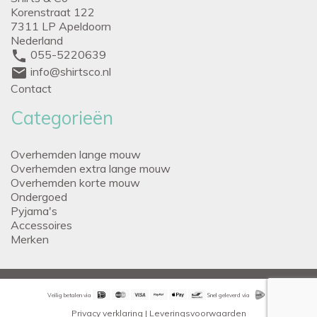
Korenstraat 122
7311 LP Apeldoorn
Nederland
phone
055-5220639
mail
info@shirtsco.nl
Contact
Categorieën
Overhemden lange mouw
Overhemden extra lange mouw
Overhemden korte mouw
Ondergoed
Pyjama's
Accessoires
Merken
Veilig betalen via
Snel geleverd via
Privacy verklaring
|
Leveringsvoorwaarden