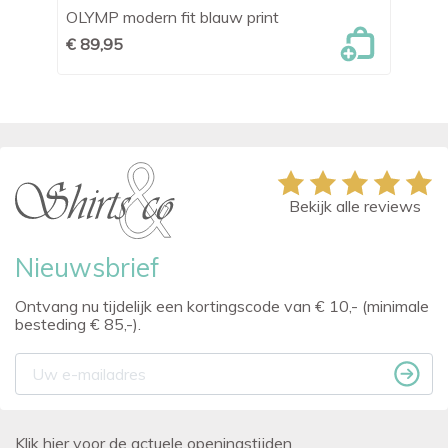
OLYMP modern fit blauw print
Le
€ 89,95
€ 
Bekijk alle reviews
Nieuwsbrief
Ontvang nu tijdelijk een kortingscode van € 10,- (minimale
besteding € 85,-).
Klik hier voor de actuele openingstijden