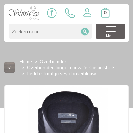
0
Menu
Home
Overhemden
<
Overhemden lange mouw
Casualshirts
Ledûb slimfit jersey donkerblauw