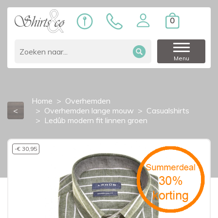
0
Menu
Home
Overhemden
<
Overhemden lange mouw
Casualshirts
Ledûb modern fit linnen groen
-€ 30,95