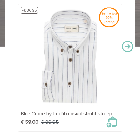
-€ 30,95
-€
Blue Crane by Ledûb casual slimfit streep
Ha
€ 59,00
€ 89,95
€ 