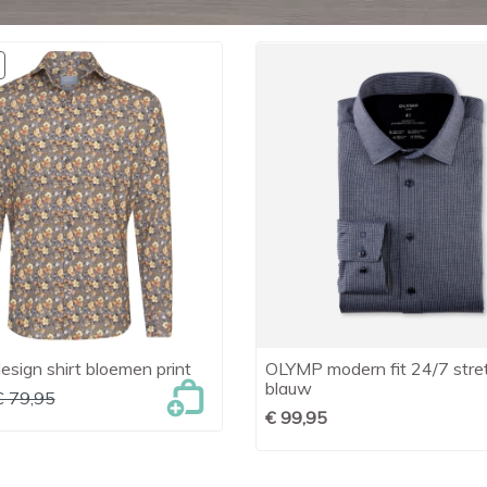
esign shirt bloemen print
OLYMP modern fit 24/7 stre

Snel bekijken

Snel bekijken
blauw
€ 79,95
€ 99,95