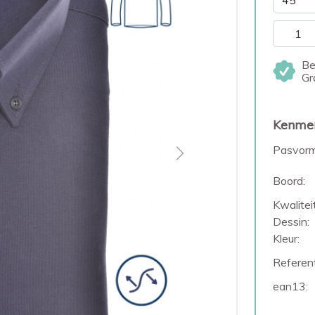
Be
Gr
Kenme
Pasvorm
Next
Boord:
Kwaliteit
Dessin:
Kleur:
Referent
ean13: