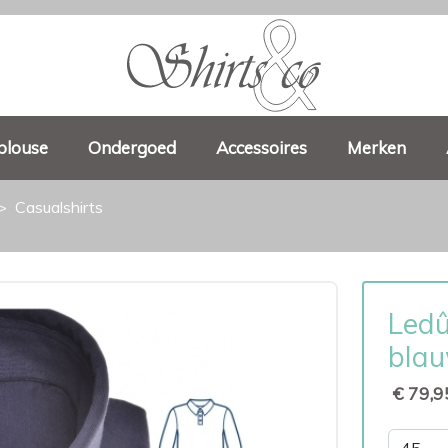
blouse
Ondergoed
Accessoires
Merken
Casualshirts
Ledû
bla
€ 79,9