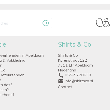
ie
Shirts & Co
overhemden in Apeldoorn
Shirts & Co
ng & Vakkleding
Korenstraat 122
en
7311 LP Apeldoorn
 Co
Nederland
g retourzenden
phone
055-5220639
d
mail
info@shirtsco.nl
een das?
Contact
issen?
verhemd