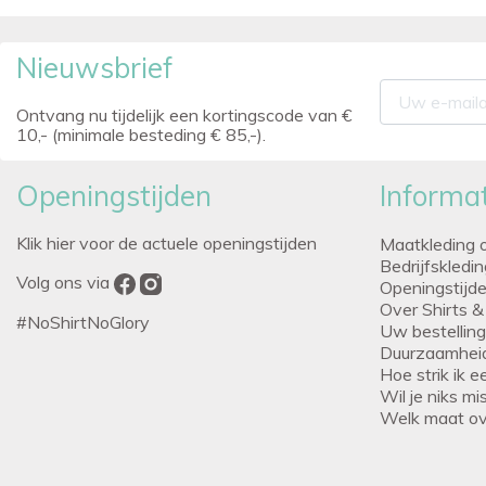
Nieuwsbrief
Ontvang nu tijdelijk een kortingscode van €
10,- (minimale besteding € 85,-).
Openingstijden
Informat
Klik hier voor de actuele openingstijden
Maatkleding 
Bedrijfskledi
Volg ons via
Openingstijd
Over Shirts &
#NoShirtNoGlory
Uw bestellin
Duurzaamhei
Hoe strik ik 
Wil je niks m
Welk maat o