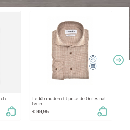
tch
Ledûb modern fit price de Galles ruit
OL

Snel bekijken
bruin
€ 
€ 99,95