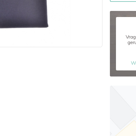
Vrag
ger
W