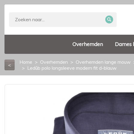
Overhemden
Dames 
Home
Overhemden
Overhemden lange mouw
<
Ledûb polo longsleeve modern fit d-blauw