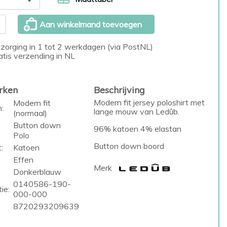
Aan winkelmand toevoegen
zorging in 1 tot 2 werkdagen (via PostNL)
atis verzending in NL
rken
Beschrijving
Modern fit jersey poloshirt met
Modern fit
:
lange mouw van Ledûb.
(normaal)
Button down
96% katoen 4% elastan
Polo
Button down boord
:
Katoen
Effen
Merk
Donkerblauw
0140586-190-
ie:
000-000
8720293209639