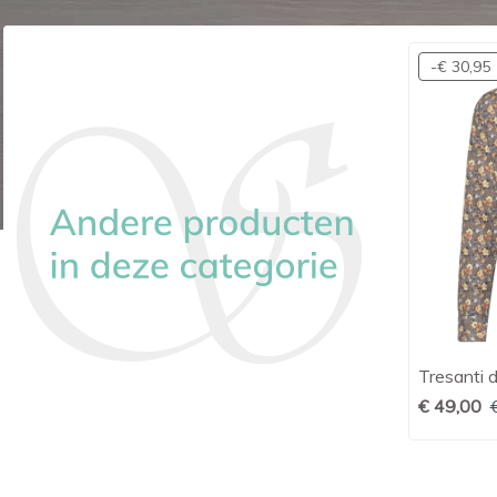
-€ 30,95
Ledûb shirt modern fit jersey wit
Tresanti d

Snel bekijken
€ 99,95
€ 49,00