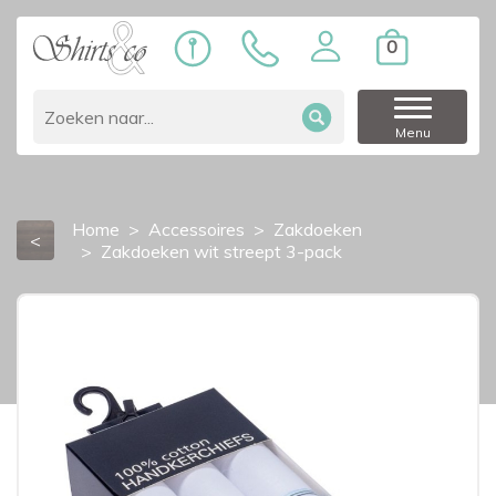
0
Menu
Home
Accessoires
Zakdoeken
<
Zakdoeken wit streept 3-pack