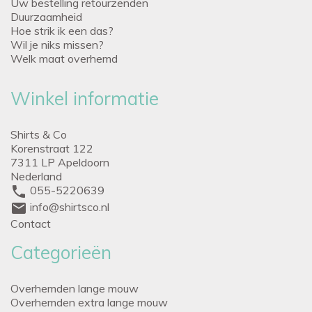
Uw bestelling retourzenden
Duurzaamheid
Hoe strik ik een das?
Wil je niks missen?
Welk maat overhemd
Winkel informatie
Shirts & Co
Korenstraat 122
7311 LP Apeldoorn
Nederland
phone
055-5220639
mail
info@shirtsco.nl
Contact
Categorieën
Overhemden lange mouw
Overhemden extra lange mouw