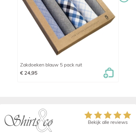
Zakdoeken blauw 5 pack ruit
Za
€ 24,95
€ 
Bekijk alle reviews