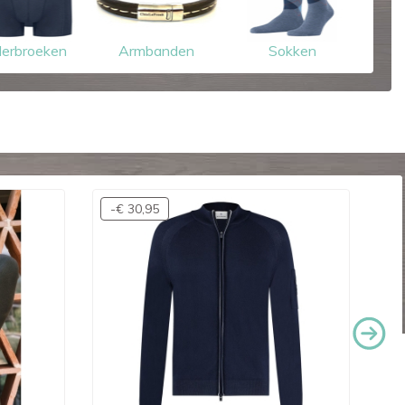
erbroeken
Armbanden
Sokken
-€ 30,95