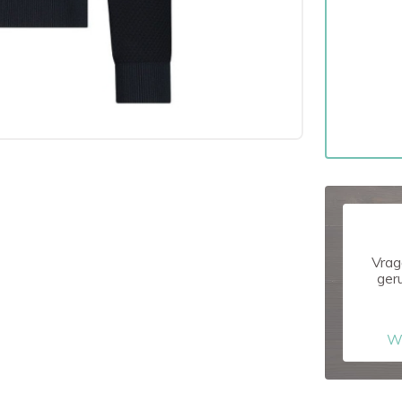
Vrag
ger
W