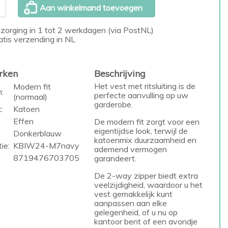
Aan winkelmand toevoegen
zorging in 1 tot 2 werkdagen (via PostNL)
atis verzending in NL
rken
Beschrijving
Het vest met ritsluiting is de
Modern fit
:
perfecte aanvulling op uw
(normaal)
garderobe.
:
Katoen
Effen
De modern fit zorgt voor een
eigentijdse look, terwijl de
Donkerblauw
katoenmix duurzaamheid en
ie:
KBIW24-M7navy
ademend vermogen
8719476703705
garandeert.
De 2-way zipper biedt extra
veelzijdigheid, waardoor u het
vest gemakkelijk kunt
aanpassen aan elke
gelegenheid, of u nu op
kantoor bent of een avondje