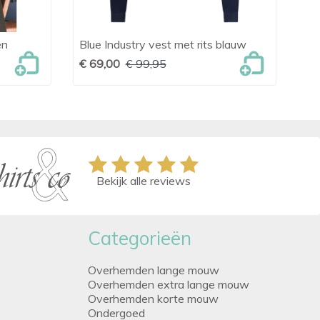
en
Blue Industry vest met rits blauw
OLY

Snel bekijken
€ 69,00
€ 99,95
€ 
Bekijk alle reviews
Categorieën
Overhemden lange mouw
Overhemden extra lange mouw
Overhemden korte mouw
Ondergoed