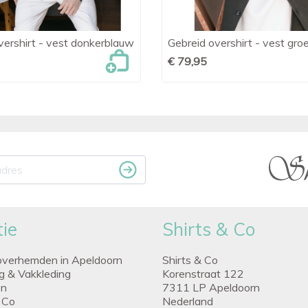
vershirt - vest donkerblauw
Gebreid overshirt - vest gro

Snel bekijken

Snel bekijken
€ 79,95
ie
Shirts & Co
overhemden in Apeldoorn
Shirts & Co
ng & Vakkleding
Korenstraat 122
en
7311 LP Apeldoorn
 Co
Nederland