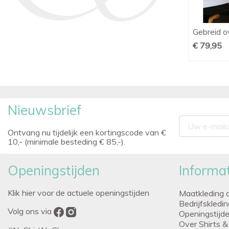
Ledûb overshirt beige
Gebreid o

Snel bekijken
€ 119,95
€ 79,95
Nieuwsbrief
Ontvang nu tijdelijk een kortingscode van €
10,- (minimale besteding € 85,-).
Openingstijden
Informat
Klik hier voor de actuele openingstijden
Maatkleding 
Bedrijfskledi
Volg ons via
Openingstijd
Over Shirts &