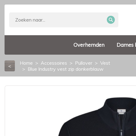
Overhemden
Dames 
Home
Accessoires
Pullover
Vest
<
Blue Industry vest zip donkerblauw