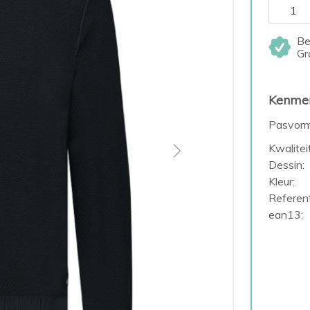
Be
Gr
Kenme
Pasvorm
Kwaliteit
Next
Dessin:
Kleur:
Referent
ean13: