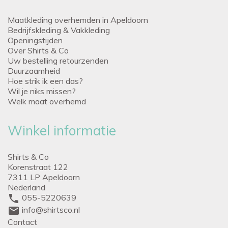
Maatkleding overhemden in Apeldoorn
Bedrijfskleding & Vakkleding
Openingstijden
Over Shirts & Co
Uw bestelling retourzenden
Duurzaamheid
Hoe strik ik een das?
Wil je niks missen?
Welk maat overhemd
Winkel informatie
Shirts & Co
Korenstraat 122
7311 LP Apeldoorn
Nederland
phone
055-5220639
mail
info@shirtsco.nl
Contact