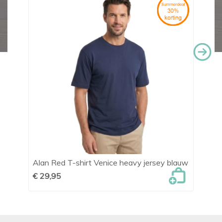
Alan Red T-shirt Venice heavy jersey blauw
Al
€ 29,95
€ 