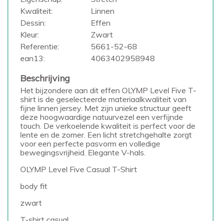
Kwaliteit:
Linnen
Dessin:
Effen
Kleur:
Zwart
Referentie:
5661-52-68
ean13:
4063402958948
Beschrijving
Het bijzondere aan dit effen OLYMP Level Five T-
shirt is de geselecteerde materiaalkwaliteit van
fijne linnen jersey. Met zijn unieke structuur geeft
deze hoogwaardige natuurvezel een verfijnde
touch. De verkoelende kwaliteit is perfect voor de
lente en de zomer. Een licht stretchgehalte zorgt
voor een perfecte pasvorm en volledige
bewegingsvrijheid. Elegante V-hals.
OLYMP Level Five Casual T-Shirt
body fit
zwart
T-shirt casual