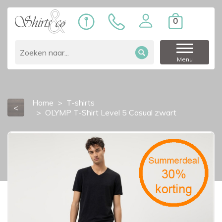
0
Menu
Home
T-shirts
<
OLYMP T-Shirt Level 5 Casual zwart