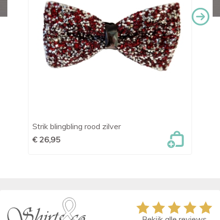
Strik blingbling rood zilver
St
€ 26,95
€ 
Bekijk alle reviews