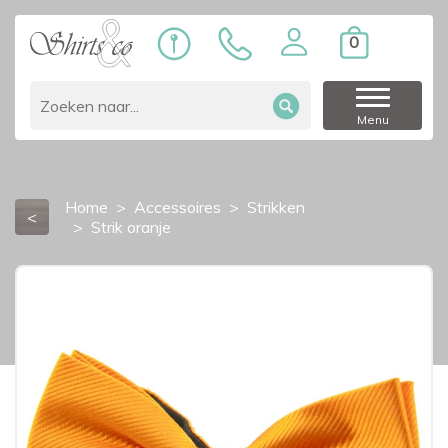
0
Menu
Home
Accessoires
Strikken
<
Strik oranje