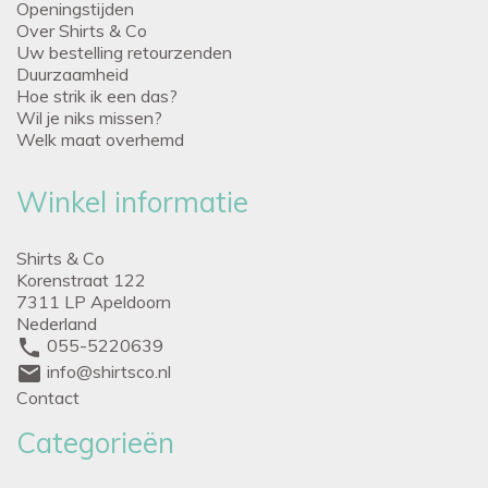
Openingstijden
Over Shirts & Co
Uw bestelling retourzenden
Duurzaamheid
Hoe strik ik een das?
Wil je niks missen?
Welk maat overhemd
Winkel informatie
Shirts & Co
Korenstraat 122
7311 LP Apeldoorn
Nederland
phone
055-5220639
mail
info@shirtsco.nl
Contact
Categorieën