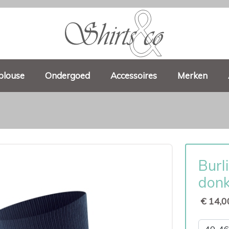
blouse
Ondergoed
Accessoires
Merken
Burl
don
€ 14,0