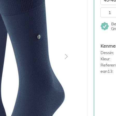
Be
Gr
Kenme
Dessin:
Next
Kleur:
Referent
ean13: