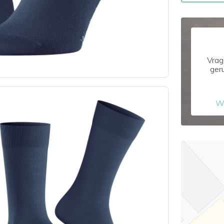
Vrag
ger
W