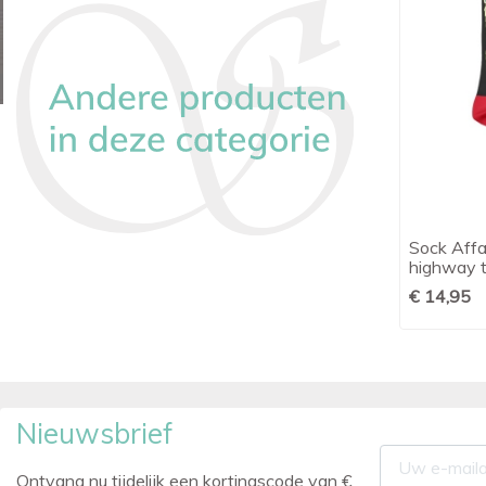
Burlington sokken KING olijfgroen
Sock Aff

Snel bekijken
highway to
€ 14,00
€ 14,95
Nieuwsbrief
Ontvang nu tijdelijk een kortingscode van €