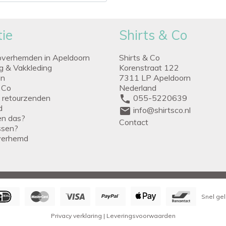
ie
Shirts & Co
overhemden in Apeldoorn
Shirts & Co
ng & Vakkleding
Korenstraat 122
en
7311 LP Apeldoorn
 Co
Nederland
g retourzenden
phone
055-5220639
d
mail
info@shirtsco.nl
een das?
Contact
issen?
verhemd
Snel gel
Privacy verklaring
|
Leveringsvoorwaarden