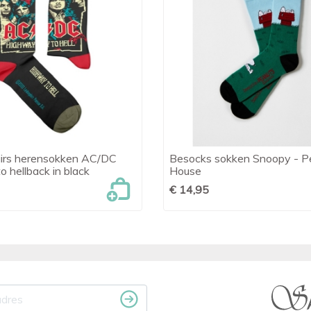
airs herensokken AC/DC
Besocks sokken Snoopy - P

Snel bekijken

Snel bekijken
 hellback in black
House
€ 14,95