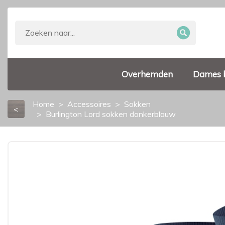
Overhemden
Dames 
Home
Accessoires
Sokken
<
Burlington Lord sokken donkerblauw