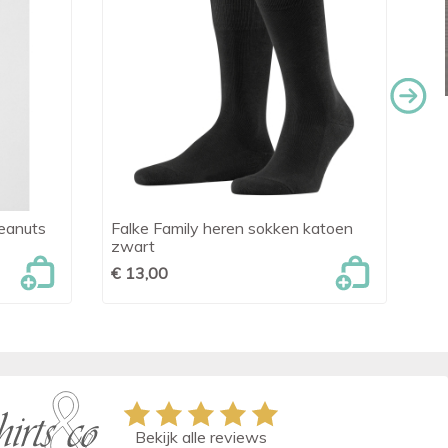
eanuts
Falke Family heren sokken katoen
Ar

Snel bekijken
zwart
€ 
€ 13,00
Bekijk alle reviews