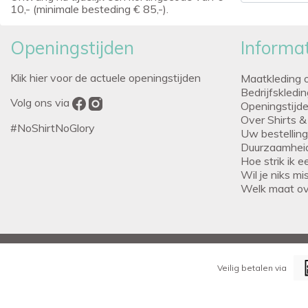
10,- (minimale besteding € 85,-).
Openingstijden
Informat
Klik hier voor de actuele openingstijden
Maatkleding 
Bedrijfskledi
Volg ons via
Openingstijd
Over Shirts &
#NoShirtNoGlory
Uw bestellin
Duurzaamhei
Hoe strik ik 
Wil je niks m
Welk maat o
Veilig betalen via