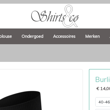
blouse
Ondergoed
Accessoires
Merken
Burl
€ 14,0