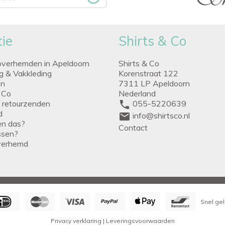
ie
Shirts & Co
overhemden in Apeldoorn
Shirts & Co
ng & Vakkleding
Korenstraat 122
en
7311 LP Apeldoorn
 Co
Nederland
g retourzenden
phone
055-5220639
d
mail
info@shirtsco.nl
een das?
Contact
issen?
verhemd
Snel gel
Privacy verklaring
|
Leveringsvoorwaarden