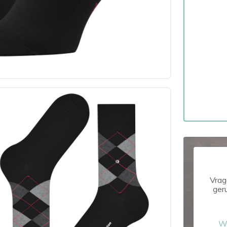
Vrag
ger
W