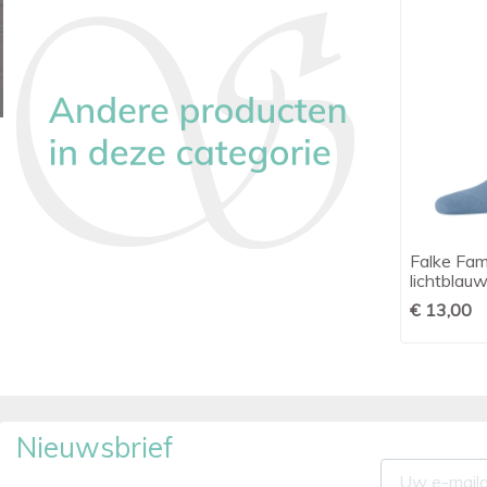
Falke Airport heren kniekous wol
Falke Fam

Snel bekijken
donkerblauw
lichtblau
€ 22,00
€ 13,00
Nieuwsbrief