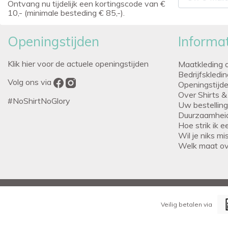
Ontvang nu tijdelijk een kortingscode van €
10,- (minimale besteding € 85,-).
Openingstijden
Informat
Klik hier voor de actuele openingstijden
Maatkleding 
Bedrijfskledi
Volg ons via
Openingstijd
Over Shirts &
#NoShirtNoGlory
Uw bestellin
Duurzaamhei
Hoe strik ik 
Wil je niks m
Welk maat o
Veilig betalen via