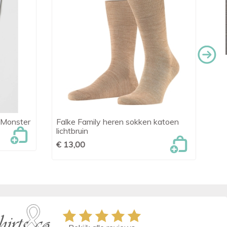
 Monster
Falke Family heren sokken katoen
So

Snel bekijken
lichtbruin
Bo
€ 13,00
€ 