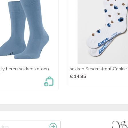
ily heren sokken katoen
sokken Sesamstraat Cookie

Snel bekijken

Snel bekijken
w
€ 14,95