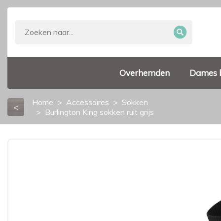
Overhemden
Dames 
Home
Accessoires
Sokken
<
Burlington King sokken ruit grijs