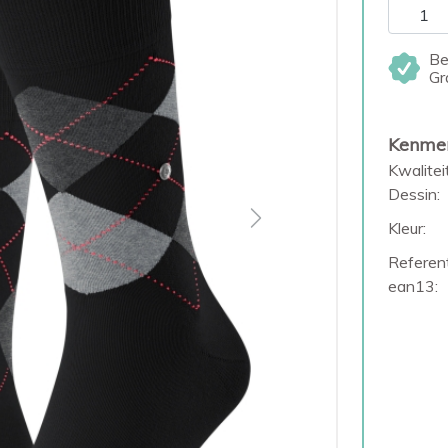
Be
Gr
Kenme
Kwaliteit
Dessin:
Next
Kleur:
Referent
ean13: