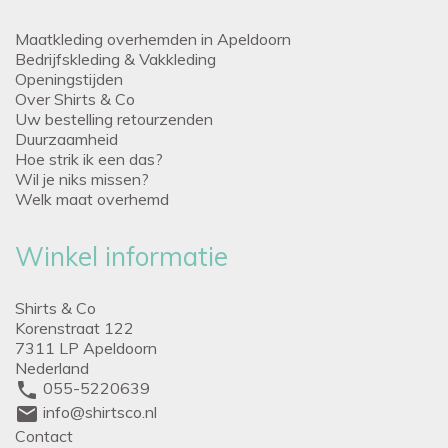
Maatkleding overhemden in Apeldoorn
Bedrijfskleding & Vakkleding
Openingstijden
Over Shirts & Co
Uw bestelling retourzenden
Duurzaamheid
Hoe strik ik een das?
Wil je niks missen?
Welk maat overhemd
Winkel informatie
Shirts & Co
Korenstraat 122
7311 LP Apeldoorn
Nederland
phone
055-5220639
mail
info@shirtsco.nl
Contact