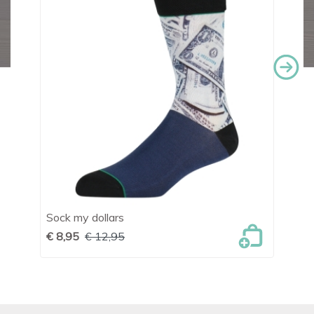
Sock my dollars
He
€ 8,95
€ 12,95
€ 