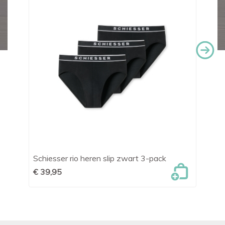
t
Schiesser rio heren slip zwart 3-pack
Sc
pa
€ 39,95
€ 