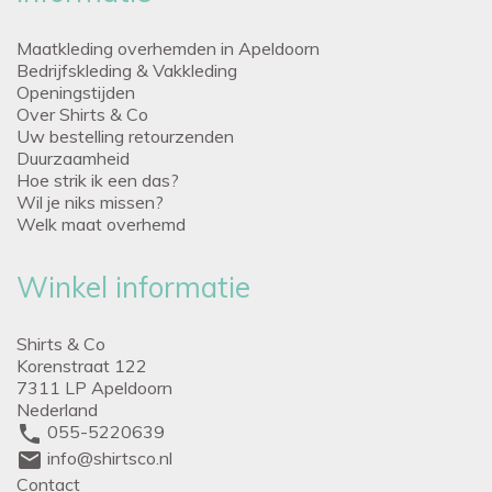
Maatkleding overhemden in Apeldoorn
Bedrijfskleding & Vakkleding
Openingstijden
Over Shirts & Co
Uw bestelling retourzenden
Duurzaamheid
Hoe strik ik een das?
Wil je niks missen?
Welk maat overhemd
Winkel informatie
Shirts & Co
Korenstraat 122
7311 LP Apeldoorn
Nederland
phone
055-5220639
mail
info@shirtsco.nl
Contact