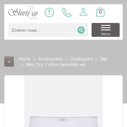
0
Menu
Home
Accessoires
Ondergoed
Slip
<
Mey Dry Cotton herenslip wit