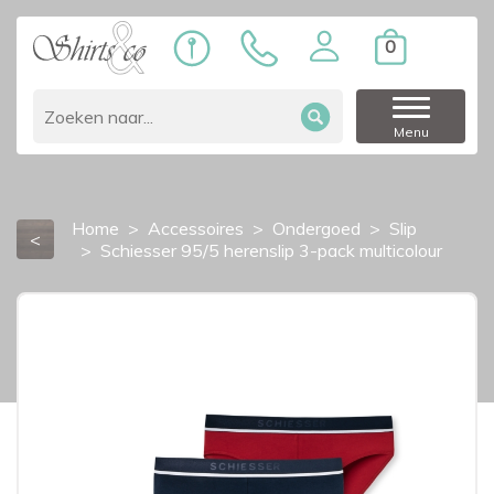
0
Menu
Home
Accessoires
Ondergoed
Slip
<
Schiesser 95/5 herenslip 3-pack multicolour