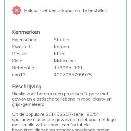
Helaas niet beschikbaar om te bestellen
Kenmerken
Eigenschap:
Stretch
Kwaliteit:
Katoen
Dessin:
Effen
Kleur:
Multicolour
Referentie:
173985-909
ean13:
4007065799975
Beschrijving
Rioslip voor heren in een praktisch 3-pack met
geweven elastische tailleband in rood, blauw en
grijs-gemêleerd.
Uit de populaire SCHIESSER-serie "95/5",
sportieve elastische geweven tailleband met logo
met smalle witte zoom, comfortabele
beenuitsnijdingen en zonder vervelende naden,