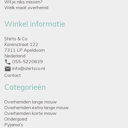
Wil je niks missen?
Welk maat overhemd
Winkel informatie
Shirts & Co
Korenstraat 122
7311 LP Apeldoorn
Nederland
phone
055-5220639
mail
info@shirtsco.nl
Contact
Categorieën
Overhemden lange mouw
Overhemden extra lange mouw
Overhemden korte mouw
Ondergoed
Pyjama's