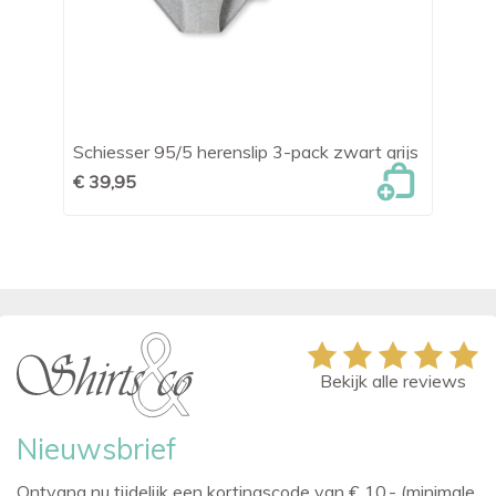
Schiesser 95/5 herenslip 3-pack zwart grijs
Te
€ 39,95
€ 
Bekijk alle reviews
Nieuwsbrief
Ontvang nu tijdelijk een kortingscode van € 10,- (minimale