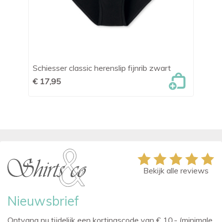
Schiesser classic herenslip fijnrib zwart
Te
€ 17,95
€ 
Bekijk alle reviews
Nieuwsbrief
Ontvang nu tijdelijk een kortingscode van € 10,- (minimale