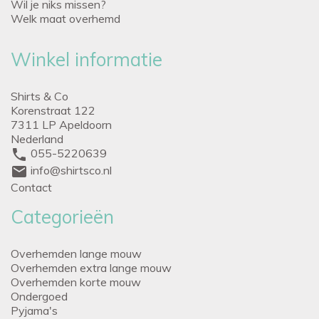
Wil je niks missen?
Welk maat overhemd
Winkel informatie
Shirts & Co
Korenstraat 122
7311 LP Apeldoorn
Nederland
phone
055-5220639
mail
info@shirtsco.nl
Contact
Categorieën
Overhemden lange mouw
Overhemden extra lange mouw
Overhemden korte mouw
Ondergoed
Pyjama's