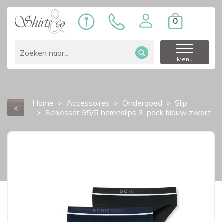
0
Menu
Home
Accessoires
Ondergoed
Slip
<
Schiesser 95/5 herenslips 3-pack blauw zwart