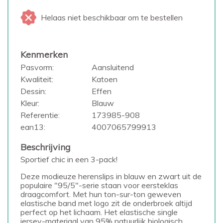
Helaas niet beschikbaar om te bestellen
Kenmerken
Pasvorm:
Aansluitend
Kwaliteit:
Katoen
Dessin:
Effen
Kleur:
Blauw
Referentie:
173985-908
ean13:
4007065799913
Beschrijving
Sportief chic in een 3-pack!
Deze modieuze herenslips in blauw en zwart uit de
populaire "95/5"-serie staan voor eersteklas
draagcomfort. Met hun ton-sur-ton geweven
elastische band met logo zit de onderbroek altijd
perfect op het lichaam. Het elastische single
jersey-materiaal van 95% natuurlijk biologisch