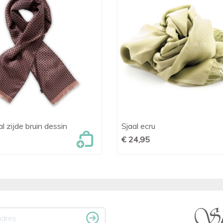
l zijde bruin dessin
Sjaal ecru

Snel bekijken

Snel bekijken
€ 24,95