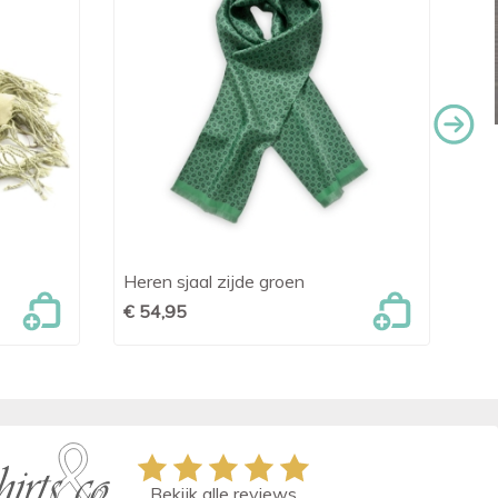
Heren sjaal zijde groen
Geb

Snel bekijken
€ 54,95
€ 
Bekijk alle reviews