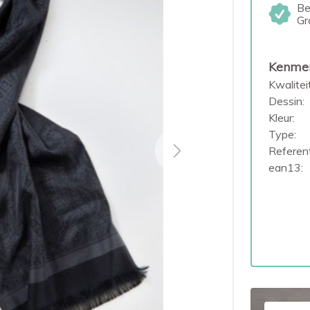
Be
Gr
Kenme
Kwaliteit
Dessin:
Kleur:
Type:
Referent
Next
ean13: