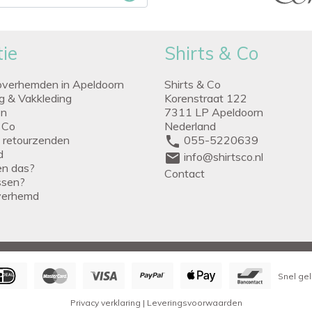
ie
Shirts & Co
overhemden in Apeldoorn
Shirts & Co
ng & Vakkleding
Korenstraat 122
en
7311 LP Apeldoorn
 Co
Nederland
g retourzenden
phone
055-5220639
d
mail
info@shirtsco.nl
een das?
Contact
issen?
verhemd
Snel gel
Privacy verklaring
|
Leveringsvoorwaarden