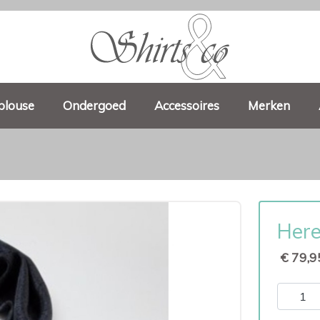
blouse
Ondergoed
Accessoires
Merken
Here
€ 79,9