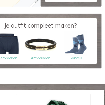
Je outfit compleet maken?
erbroeken
Armbanden
Sokken