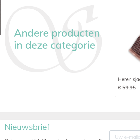
Heren sjaal zijde print blauw
Heren sjaa

Snel bekijken
€ 54,95
€ 59,95
Nieuwsbrief