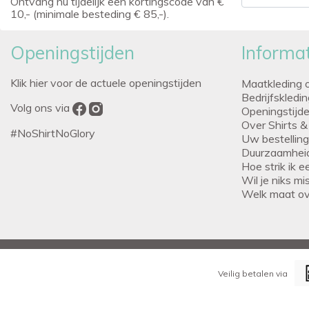
Ontvang nu tijdelijk een kortingscode van €
10,- (minimale besteding € 85,-).
Openingstijden
Informat
Klik hier voor de actuele openingstijden
Maatkleding 
Bedrijfskledi
Volg ons via
Openingstijd
Over Shirts &
#NoShirtNoGlory
Uw bestellin
Duurzaamhei
Hoe strik ik 
Wil je niks m
Welk maat o
Veilig betalen via