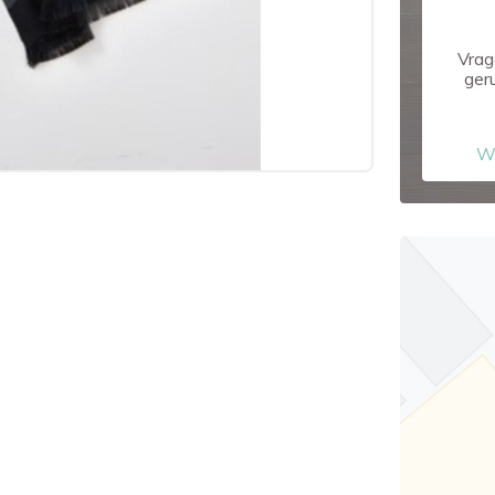
Vrag
ger
W