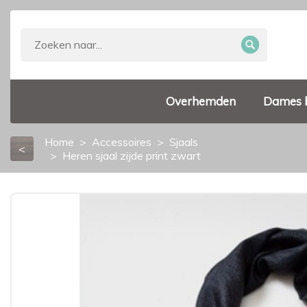
Overhemden
Dames 
Home
Accessoires
Sjaals
<
Heren sjaal zijde print zwart