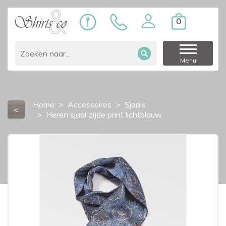
0
Menu
Home
Accessoires
Sjaals
<
Heren sjaal zijde print lichtblauw