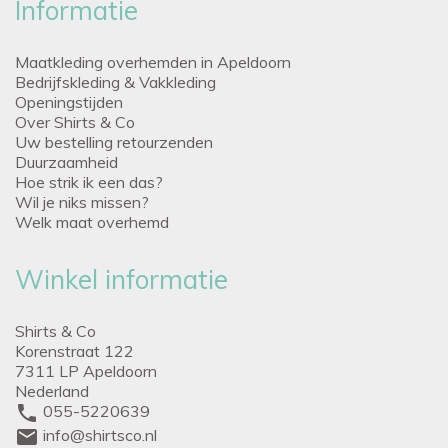
Informatie
Maatkleding overhemden in Apeldoorn
Bedrijfskleding & Vakkleding
Openingstijden
Over Shirts & Co
Uw bestelling retourzenden
Duurzaamheid
Hoe strik ik een das?
Wil je niks missen?
Welk maat overhemd
Winkel informatie
Shirts & Co
Korenstraat 122
7311 LP Apeldoorn
Nederland
phone
055-5220639
mail
info@shirtsco.nl