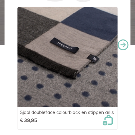
Sjaal doubleface colourblock en stippen grijs
He
€ 39,95
€ 