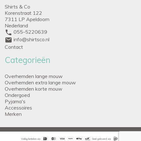
Shirts & Co
Korenstraat 122
7311 LP Apeldoorn
Nederland
phone
055-5220639
mail
info@shirtsco.nl
Contact
Categorieën
Overhemden lange mouw
Overhemden extra lange mouw
Overhemden korte mouw
Ondergoed
Pyjama's
Accessoires
Merken
Veilig betalen via
Snel geleverd via