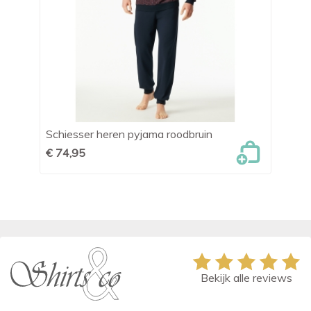
Schiesser heren pyjama roodbruin
Me
€ 74,95
€ 
Bekijk alle reviews