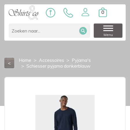
0
Menu
Home
Accessoires
Pyjama's
<
Schiesser pyjama donkerblauw