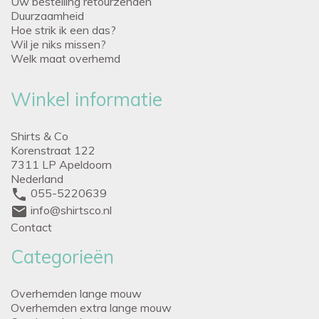
Uw bestelling retourzenden
Duurzaamheid
Hoe strik ik een das?
Wil je niks missen?
Welk maat overhemd
Winkel informatie
Shirts & Co
Korenstraat 122
7311 LP Apeldoorn
Nederland
phone
055-5220639
mail
info@shirtsco.nl
Contact
Categorieën
Overhemden lange mouw
Overhemden extra lange mouw