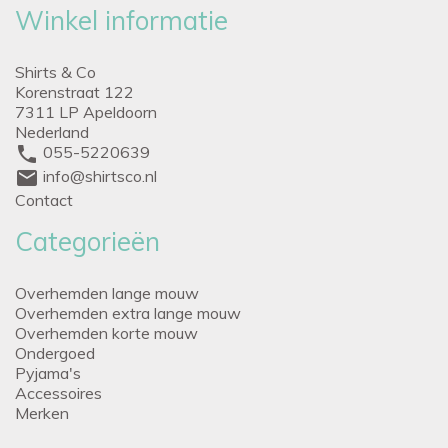
Winkel informatie
Shirts & Co
Korenstraat 122
7311 LP Apeldoorn
Nederland
phone
055-5220639
mail
info@shirtsco.nl
Contact
Categorieën
Overhemden lange mouw
Overhemden extra lange mouw
Overhemden korte mouw
Ondergoed
Pyjama's
Accessoires
Merken