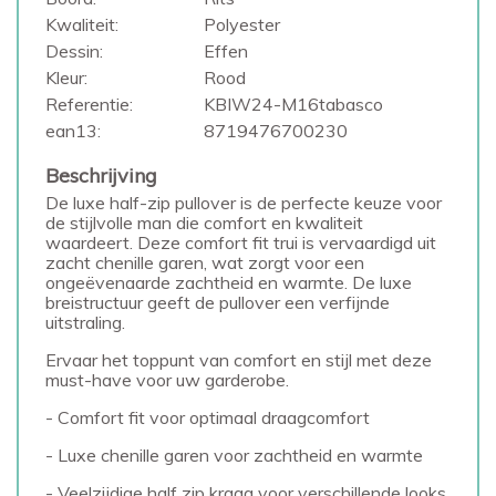
Kwaliteit:
Polyester
Dessin:
Effen
Kleur:
Rood
Referentie:
KBIW24-M16tabasco
ean13:
8719476700230
Beschrijving
De luxe half-zip pullover is de perfecte keuze voor
de stijlvolle man die comfort en kwaliteit
waardeert. Deze comfort fit trui is vervaardigd uit
zacht chenille garen, wat zorgt voor een
ongeëvenaarde zachtheid en warmte. De luxe
breistructuur geeft de pullover een verfijnde
uitstraling.
Ervaar het toppunt van comfort en stijl met deze
must-have voor uw garderobe.
- Comfort fit voor optimaal draagcomfort
- Luxe chenille garen voor zachtheid en warmte
- Veelzijdige half zip kraag voor verschillende looks