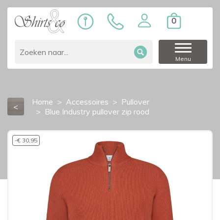
0
Menu
Home
Accessoires
Pullover
<
Blue Industry pullover zip rood
-€ 30,95