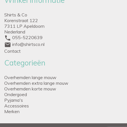
Winkel informatie
Shirts & Co
Korenstraat 122
7311 LP Apeldoorn
Nederland
phone
055-5220639
mail
info@shirtsco.nl
Contact
Categorieën
Overhemden lange mouw
Overhemden extra lange mouw
Overhemden korte mouw
Ondergoed
Pyjama's
Accessoires
Merken