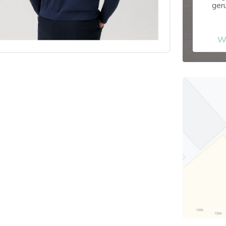
ger
W