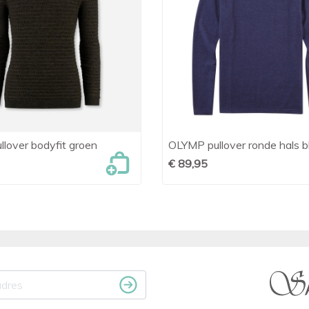
lover bodyfit groen
OLYMP pullover ronde hals 

Snel bekijken

Snel bekijken
€ 89,95