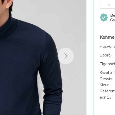
Be
Gr
Kenme
Pasvorm
Boord:
Next
Eigensc
Kwaliteit
Dessin:
Kleur:
Referent
ean13: