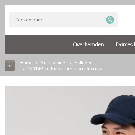
Overhemden
Dames 
Home
Accessoires
Pullover
<
OLYMP coltrui katoen donkerblauw