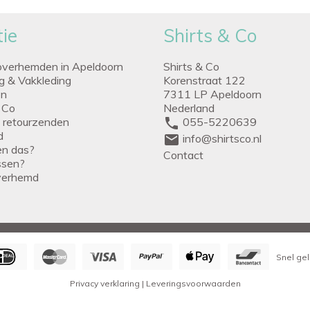
ie
Shirts & Co
overhemden in Apeldoorn
Shirts & Co
ng & Vakkleding
Korenstraat 122
en
7311 LP Apeldoorn
 Co
Nederland
g retourzenden
phone
055-5220639
d
mail
info@shirtsco.nl
een das?
Contact
issen?
verhemd
Snel gel
Privacy verklaring
|
Leveringsvoorwaarden