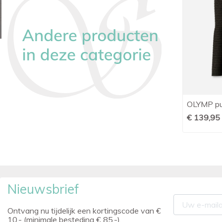
Pierre Cardin zip-pullover
OLYMP pul

Snel bekijken
donkerblauw
€ 139,95
€ 89,95
Nieuwsbrief
Ontvang nu tijdelijk een kortingscode van €
10,- (minimale besteding € 85,-).