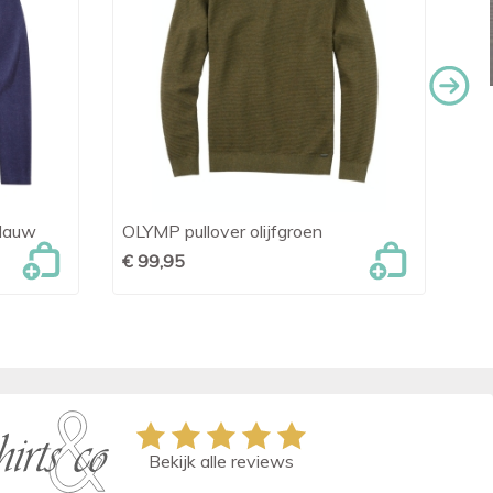
blauw
OLYMP pullover olijfgroen
Blu

Snel bekijken
€ 99,95
€ 
Bekijk alle reviews