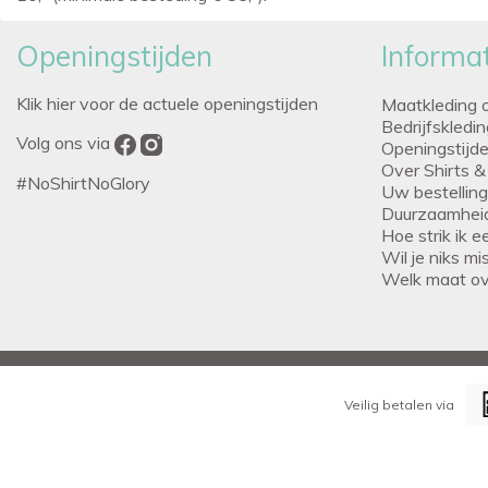
Openingstijden
Informat
Klik hier voor de actuele openingstijden
Maatkleding 
Bedrijfskledi
Volg ons via
Openingstijd
Over Shirts &
#NoShirtNoGlory
Uw bestellin
Duurzaamhei
Hoe strik ik 
Wil je niks m
Welk maat o
Veilig betalen via