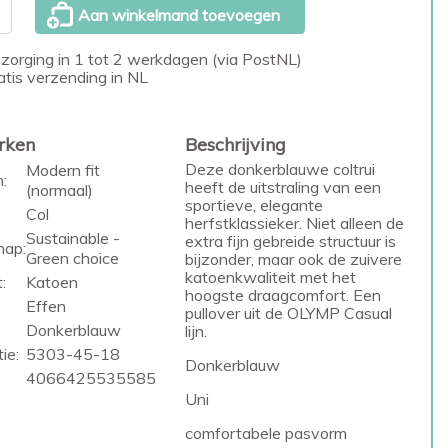
Aan winkelmand toevoegen
zorging in 1 tot 2 werkdagen (via PostNL)
atis verzending in NL
rken
Beschrijving
Deze donkerblauwe coltrui
Modern fit
:
heeft de uitstraling van een
(normaal)
sportieve, elegante
Col
herfstklassieker. Niet alleen de
Sustainable -
extra fijn gebreide structuur is
hap:
Green choice
bijzonder, maar ook de zuivere
katoenkwaliteit met het
:
Katoen
hoogste draagcomfort. Een
Effen
pullover uit de OLYMP Casual
Donkerblauw
lijn.
ie:
5303-45-18
Donkerblauw
4066425535585
Uni
comfortabele pasvorm