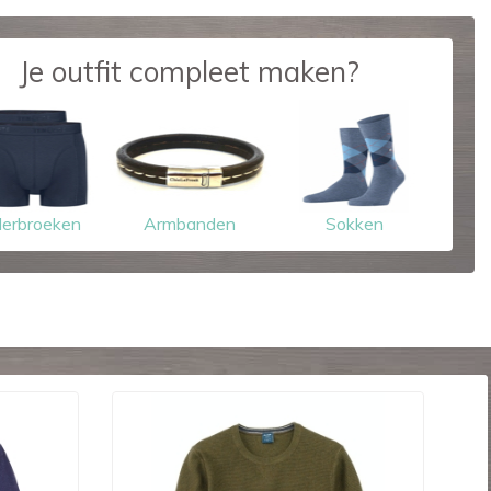
Je outfit compleet maken?
erbroeken
Armbanden
Sokken