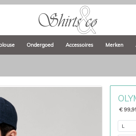
blouse
Ondergoed
Accessoires
Merken
OLYM
€ 99,9