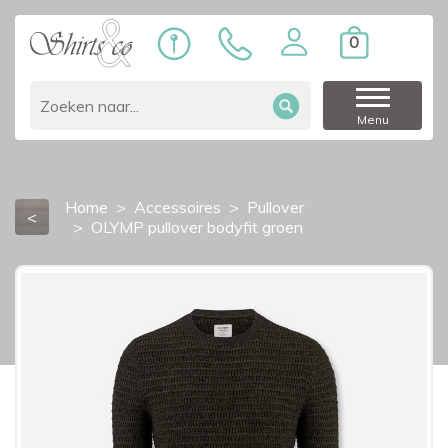
0
Menu
Home
Accessoires
Pullover
<
OLYMP pullover bodyfit groen