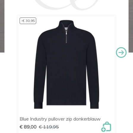
-€ 30,95
Blue Industry pullover zip donkerblauw
Tr
€ 89,00
€ 119,95
€ 