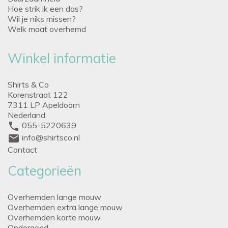
Hoe strik ik een das?
Wil je niks missen?
Welk maat overhemd
Winkel informatie
Shirts & Co
Korenstraat 122
7311 LP Apeldoorn
Nederland
phone
055-5220639
mail
info@shirtsco.nl
Contact
Categorieën
Overhemden lange mouw
Overhemden extra lange mouw
Overhemden korte mouw
Ondergoed