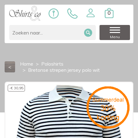
0
Menu
Home
Poloshirts
<
Bretonse strepen jersey polo wit
-€ 30,95