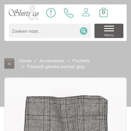
0
Menu
Home
Accessoires
Pochets
<
Tresanti geruite pochet grijs