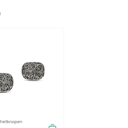
n
chetknopen

Snel bekijken