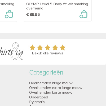
 smoking
OLYMP Level 5 Body fit wit smoking
OL

Snel bekijken
overhemd
sm
€ 89,95
€ 
Bekijk alle reviews
Categorieën
Overhemden lange mouw
Overhemden extra lange mouw
Overhemden korte mouw
Ondergoed
Pyjama's