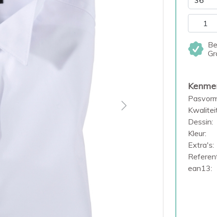
Be
Gr
Kenme
Pasvorm
Next
Kwaliteit
Dessin:
Kleur:
Extra's:
Referent
ean13: