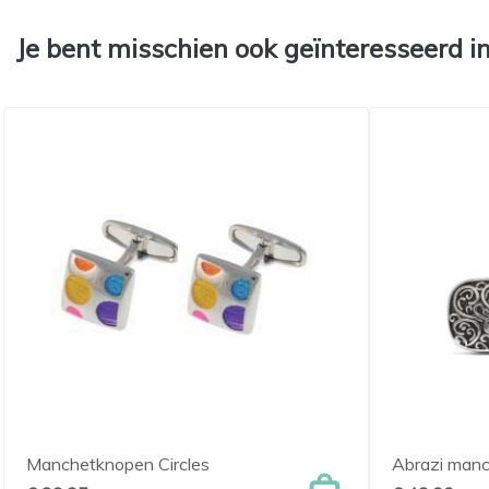
Je bent misschien ook geïnteresseerd i
Manchetknopen Circles
Abrazi man

Snel bekijken