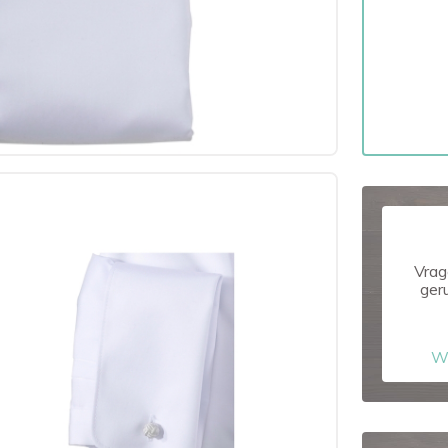
Vrag
ger
W