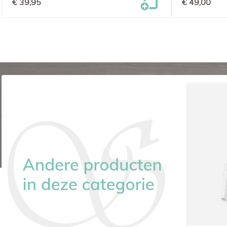
€ 39,95
€ 49,00