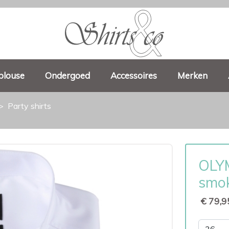
blouse
Ondergoed
Accessoires
Merken
Party shirts
OLYM
smok
€ 79,9