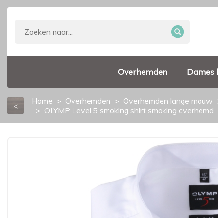
Overhemden
Dames 
Home
Overhemden
Overhemden lange mouw
<
OLYMP Level 5 smoking shirt smoking overhemd