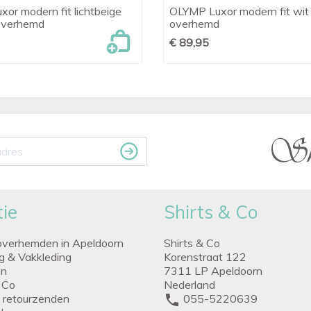
or modern fit lichtbeige
OLYMP Luxor modern fit wit

Snel bekijken

Snel bekijken
overhemd
overhemd
€ 89,95
ie
Shirts & Co
overhemden in Apeldoorn
Shirts & Co
ng & Vakkleding
Korenstraat 122
en
7311 LP Apeldoorn
 Co
Nederland
g retourzenden
phone
055-5220639