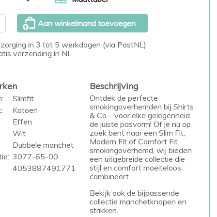
Aan winkelmand toevoegen
zorging in 3 tot 5 werkdagen (via PostNL)
atis verzending in NL
rken
Beschrijving
Ontdek de perfecte
:
Slimfit
smokingoverhemden bij Shirts
:
Katoen
& Co – voor elke gelegenheid
Effen
de juiste pasvorm! Of je nu op
zoek bent naar een Slim Fit,
Wit
Modern Fit of Comfort Fit
Dubbele manchet
smokingoverhemd, wij bieden
ie:
3077-65-00
een uitgebreide collectie die
stijl en comfort moeiteloos
4053887491771
combineert.
Bekijk ook de bijpassende
collectie
manchetknopen
en
strikken
.