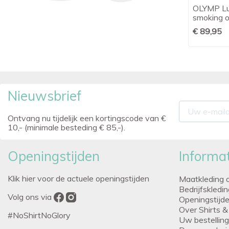
OLYMP Luxor comfort fit smoking
OLYMP Lux

Snel bekijken
smoking overhemd
smoking 
€ 79,95
€ 89,95
Nieuwsbrief
Ontvang nu tijdelijk een kortingscode van €
10,- (minimale besteding € 85,-).
Openingstijden
Informat
Klik hier voor de actuele openingstijden
Maatkleding 
Bedrijfskledi
Volg ons via
Openingstijd
Over Shirts &
#NoShirtNoGlory
Uw bestellin